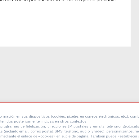
FREEBOX MADRID
FREEBOX GALICI
rmación en sus dispositivos (cookies, píxeles en correos electrónicos, etc.), com
btenidos posteriormente, incluso en otros contextos.
rogramas de fidelización, direcciones IP, postales y emails, teléfono, geolocaliza
s (incluido email, correo postal, SMS, teléfono, audio, y vídeo), personalizarlos, m
Marqués del Riscal 2
López de Neira 3, planta 
mediante el enlace de «cookies» en el pie de página
. También puede «establecer 