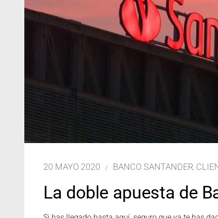
20 MAYO 2020
BANCO SANTANDER
CLIE
,
La doble apuesta de B
Si has llegado hasta aquí, seguro que ya te has da