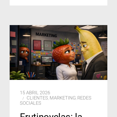
15 ABRIL 2026
CLIENTES
MARKETING
REDES
,
,
SOCIALES
Frutinovelas: la