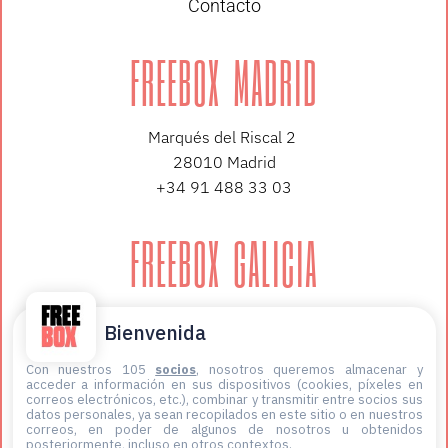
Contacto
FREEBOX MADRID
Marqués del Riscal 2
28010 Madrid
+34 91 488 33 03
FREEBOX GALICIA
López de Neira 3, planta 3
Bienvenida
36202 Vigo
+34 647 12 59 06
Con nuestros 105
socios
, nosotros queremos almacenar y
acceder a información en sus dispositivos (cookies, píxeles en
correos electrónicos, etc.), combinar y transmitir entre socios sus
datos personales, ya sean recopilados en este sitio o en nuestros
correos, en poder de algunos de nosotros u obtenidos
posteriormente, incluso en otros contextos.