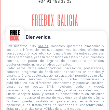
+34 91 488 33 03
FREEBOX GALICIA
López de Neira 3, planta 3
Bienvenida
36202 Vigo
+34 647 12 59 06
Con nuestros 105
socios
, nosotros queremos almacenar y
acceder a información en sus dispositivos (cookies, píxeles en
correos electrónicos, etc.), combinar y transmitir entre socios sus
datos personales, ya sean recopilados en este sitio o en nuestros
correos, en poder de algunos de nosotros u obtenidos
posteriormente, incluso en otros contextos.
Tratar estos datos (identificadores, navegación, preferencias,
compras, programas de fidelización, direcciones IP, postales y
emails, teléfono, geolocalización precisa, etc.) permite desarrollar
y ofrecerle servicios, contenidos, ofertas comerciales y
publicidad en sus diferentes dispositivos y pantallas (incluido
email, correo postal, SMS, teléfono, audio, y vídeo),
personalizarlos, medir su rendimiento, y analizar las audiencias.
Puede «aceptar todo» y retirar su consentimiento en cualquier
momento mediante el enlace de «cookies» en el pie de página
.
También puede «establecer preferencias específicas» y
oponerse a los tratamientos no sometidos al consentimiento.
Estas preferencias serán válidas durante 6 meses.