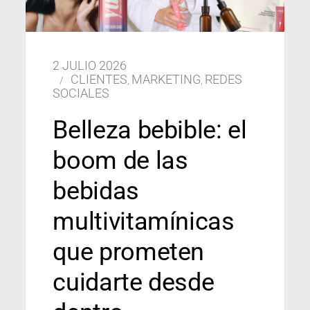
2 JULIO 2026
CLIENTES
MARKETING
REDES
,
,
SOCIALES
Belleza bebible: el
boom de las
bebidas
multivitamínicas
que prometen
cuidarte desde