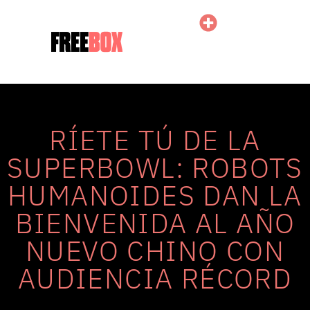
RÍETE TÚ DE LA
SUPERBOWL: ROBOTS
HUMANOIDES DAN LA
BIENVENIDA AL AÑO
NUEVO CHINO CON
AUDIENCIA RÉCORD