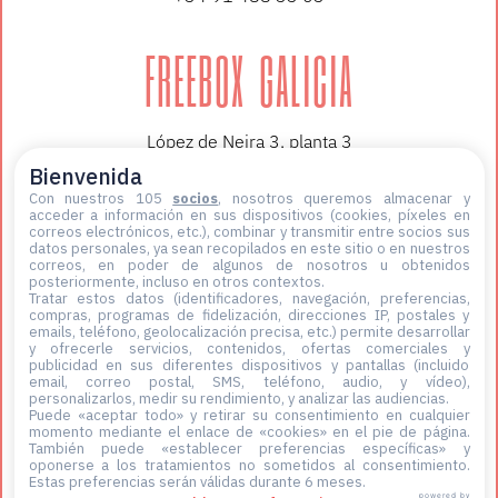
FREEBOX GALICIA
López de Neira 3, planta 3
36202 Vigo
Bienvenida
+34 647 12 59 06
Con nuestros 105
socios
, nosotros queremos almacenar y
acceder a información en sus dispositivos (cookies, píxeles en
correos electrónicos, etc.), combinar y transmitir entre socios sus
datos personales, ya sean recopilados en este sitio o en nuestros
correos, en poder de algunos de nosotros u obtenidos
posteriormente, incluso en otros contextos.
Tratar estos datos (identificadores, navegación, preferencias,
compras, programas de fidelización, direcciones IP, postales y
emails, teléfono, geolocalización precisa, etc.) permite desarrollar
y ofrecerle servicios, contenidos, ofertas comerciales y
publicidad en sus diferentes dispositivos y pantallas (incluido
email, correo postal, SMS, teléfono, audio, y vídeo),
personalizarlos, medir su rendimiento, y analizar las audiencias.
Puede «aceptar todo» y retirar su consentimiento en cualquier
momento mediante el enlace de «cookies» en el pie de página
.
También puede «establecer preferencias específicas» y
oponerse a los tratamientos no sometidos al consentimiento.
Estas preferencias serán válidas durante 6 meses.
powered by