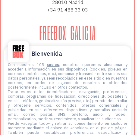
28010 Madrid
+34 91 488 33 03
FREEBOX GALICIA
López de Neira 3, planta 3
Bienvenida
36202 Vigo
+34 647 12 59 06
Con nuestros 105
socios
, nosotros queremos almacenar y
acceder a información en sus dispositivos (cookies, píxeles en
correos electrónicos, etc.), combinar y transmitir entre socios sus
datos personales, ya sean recopilados en este sitio o en nuestros
correos, en poder de algunos de nosotros u obtenidos
posteriormente, incluso en otros contextos.
Tratar estos datos (identificadores, navegación, preferencias,
compras, programas de fidelización, direcciones IP, postales y
emails, teléfono, geolocalización precisa, etc.) permite desarrollar
y ofrecerle servicios, contenidos, ofertas comerciales y
publicidad en sus diferentes dispositivos y pantallas (incluido
email, correo postal, SMS, teléfono, audio, y vídeo),
personalizarlos, medir su rendimiento, y analizar las audiencias.
Puede «aceptar todo» y retirar su consentimiento en cualquier
momento mediante el enlace de «cookies» en el pie de página
.
También puede «establecer preferencias específicas» y