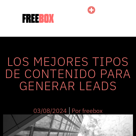
LOS MEJORES TIPOS
DE CONTENIDO PARA
GENERAR LEADS
03/08/2024
Por
freebox