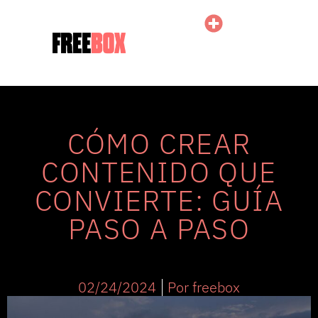
CÓMO CREAR
CONTENIDO QUE
CONVIERTE: GUÍA
PASO A PASO
02/24/2024
Por
freebox