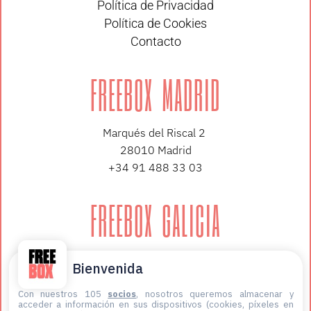
Política de Privacidad
Política de Cookies
Contacto
FREEBOX MADRID
Marqués del Riscal 2
28010 Madrid
+34 91 488 33 03
FREEBOX GALICIA
López de Neira 3, planta 3
Bienvenida
36202 Vigo
+34 647 12 59 06
Con nuestros 105
socios
, nosotros queremos almacenar y
acceder a información en sus dispositivos (cookies, píxeles en